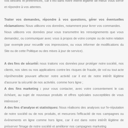
vos besoins et préférences, car il est dans notre intérêt légitime de mieux vous servir
et répondre à vos attentes.
Traiter vos demandes, répondre à vos questions, gérer vos éventuelles
réclamations:
Nous utilisons vos données, notamment pour livrer vos commandes.
Nous utilisons vos données pour vous transmettre les renseignements que vous
demandez, ou communiquer avec vous à propos de votre compte ou de notre relation
(par exemple pour recueillir vos impressions, ou vous informer de modifications du
Site ou de cette Politique ou des mises à jour de service).
A des fins de sécurité:
nous traitons vos données pour protéger notre société, nos
clients, nos sites ou nos applications contre les risques de fraude, de vol ou tout acte
répréhensible pouvant affecter notre activité car il est de notre intérêt légitime
d’assurer la sécurité de nos activités. comme hors ligne ;
A des fins marketing :
pour vous contacter, avec votre consentement le cas
échéant, au sujet de nouveaux produits et offres spéciales susceptibles de vous
intéresser ;
A des fins d’analyse et statistiques:
Nous réalisons des analyses sur l’e-réputation
de notre société ou de nos produits, et mesurons l’efficacité de nos campagnes ou
événements en ligne comme hors ligne, car il est dans notre intérêt légitime de
préserver l’image de notre société et améliorer nos campagnes marketing