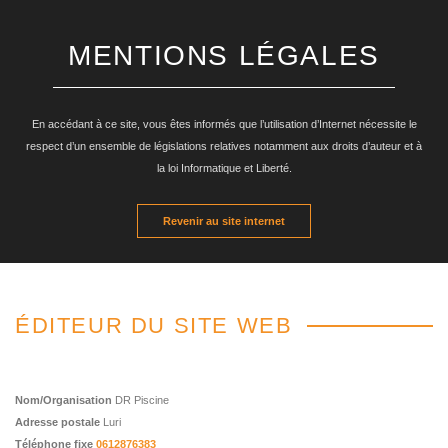
MENTIONS LÉGALES
En accédant à ce site, vous êtes informés que l’utilisation d’Internet nécessite le
respect d’un ensemble de législations relatives notamment aux droits d’auteur et à
la loi Informatique et Liberté.
Revenir au site internet
ÉDITEUR DU SITE WEB
Nom/Organisation
DR Piscine
Adresse postale
Luri
Téléphone fixe
0612876383