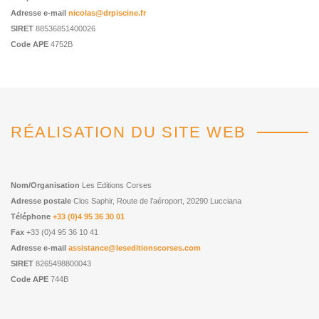
Adresse e-mail
nicolas@drpiscine.fr
SIRET
88536851400026
Code APE
4752B
RÉALISATION DU SITE WEB
Nom/Organisation
Les Editions Corses
Adresse postale
Clos Saphir, Route de l’aéroport, 20290 Lucciana
Téléphone
+33 (0)4 95 36 30 01
Fax
+33 (0)4 95 36 10 41
Adresse e-mail
assistance@leseditionscorses.com
SIRET
8265498800043
Code APE
744B