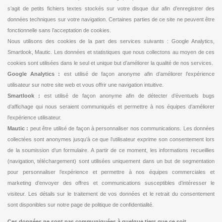
s’agit de petits fichiers textes stockés sur votre disque dur afin d’enregistrer des
données techniques sur votre navigation. Certaines parties de ce site ne peuvent être
fonctionnelle sans l’acceptation de cookies.
Nous utilisons des cookies de la part des services suivants : Google Analytics,
Smartlook, Mautic. Les données et statistiques que nous collectons au moyen de ces
cookies sont utilisées dans le seul et unique but d’améliorer la qualité de nos services.
Google Analytics :
est utilisé de façon anonyme afin d’améliorer l’expérience
utilisateur sur notre site web et vous offrir une navigation intuitive.
Smartlook :
est utilisé de façon anonyme afin de détecter d’éventuels bugs
d’affichage qui nous seraient communiqués et permettre à nos équipes d’améliorer
l’expérience utilisateur.
Mautic :
peut être utilisé de façon à personnaliser nos communications. Les données
collectées sont anonymes jusqu’à ce que l’utilisateur exprime son consentement lors
de la soumission d’un formulaire. A partir de ce moment, les informations recueillies
(navigation, téléchargement) sont utilisées uniquement dans un but de segmentation
pour personnaliser l’expérience et permettre à nos équipes commerciales et
marketing d’envoyer des offres et communications susceptibles d’intéresser le
visiteur. Les détails sur le traitement de vos données et le retrait du consentement
sont disponibles sur notre page de politique de confidentialité.
Ces données ne sont pas communiquées à quelque tiers que ce soit.